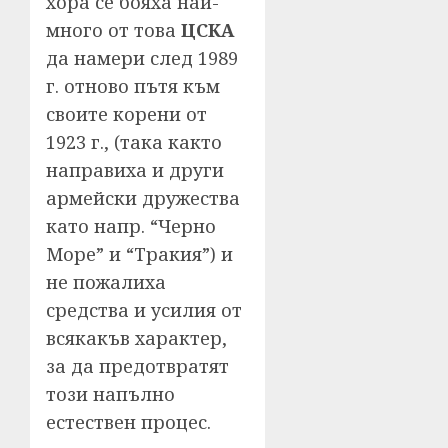
хора се бояха най-
много от това
ЦСКА
да намери след 1989
г. отново пътя към
своите корени от
1923 г., (така както
направиха и други
армейски дружества
като напр. “Черно
Море” и “Тракия”) и
не пожалиха
средства и усилия от
всякакъв характер,
за да предотвратят
този напълно
естествен процес.