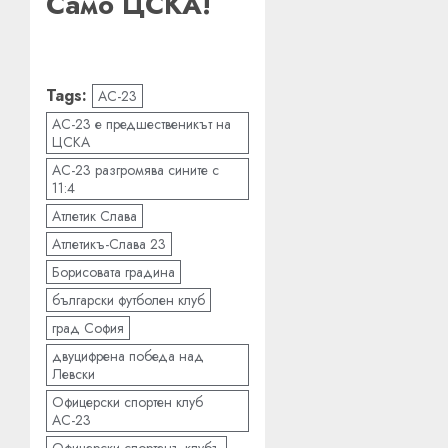
Само ЦСКА!
Tags:
АС-23
АС-23 е предшественикът на
ЦСКА
АС-23 разгромява сините с
11:4
Атлетик Слава
Атлетикъ-Слава 23
Борисовата градина
български футболен клуб
град София
двуцифрена победа над
Левски
Офицерски спортен клуб
АС-23