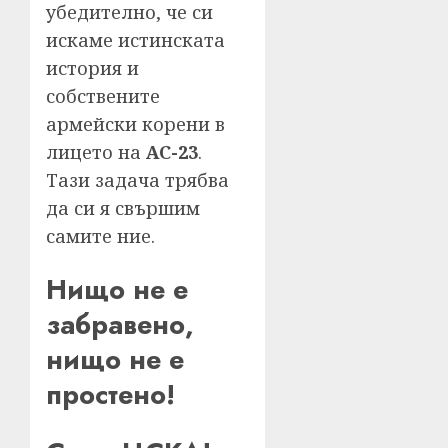
убедително, че си
искаме истинската
история и
собствените
армейски корени в
лицето на
АС-23
.
Тази задача трябва
да си я свършим
самите ние.
Нищо не е
забравено,
нищо не е
простено!