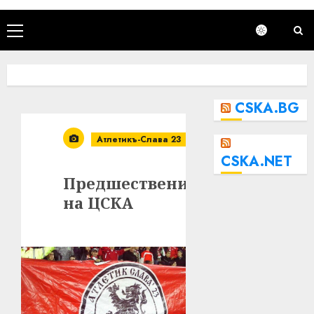
Primary
Menu
CSKA.BG
Атлетикъ-Слава 23
CSKA.NET
Предшественикът
на ЦСКА