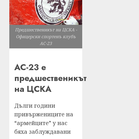
Предшественикът на ЦСКА -
Офицерски спортенъ клубъ
AC-23
АС-23 е
предшественикът
на ЦСКА
Дълги години
привържениците на
“армейците” у нас
бяха заблуждавани