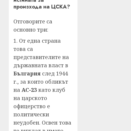
истината за
произхода на ЦСКА?
Отговорите са
основно три:
1. От една страна
това са
представителите на
държавната власт в
България
след 1944
г., за които обликът
на
АС-23
като клуб
на царското
офицерство е
политически
неудобен. Освен това
те виждат в името