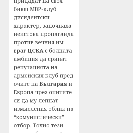
придадат на своя
бивш МВР-клуб
дисидентски
характер, започнаха
неистова пропаганда
против вечния им
враг
ЦСКА
с болната
амбиция да сринат
репутацията на
армейския клуб пред
очите на
България
и
Европа чрез опитите
си да му лепнат
измисления облик на
“комунистически”
отбор. Точно тези