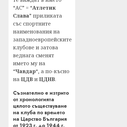
“АС” = “
Атлетик
Слава
” приликата
със спортните
наименования на
западноевропейските
клубове и затова
веднага сменят
името му на
“
Чавдар
“, а по-късно
на
ЦДВ
и
ЦДНВ
.
Съзнателно е изтрито
от хронологията
цялото съществуване
на клуба по времето
на Царство България
от 1923 г. до 1944 г.