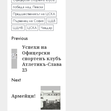
Офицерски спортенъ клубъ
победа над Левски
Предшественикът на ЦСКА
Първенец на София
ЦДВ
ЦДНВ
ЦСКА
Чавдар
Post
Previous
navigation
Успехи на
Previous
Офицерски
post:
спортенъ клубъ
Атлетикъ-Слава
23
Next
Next
Армейци!
post: