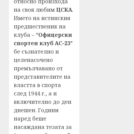
относно произхода
на своя любим
ЦСКА
.
Името на истинския
предшественик на
клуба – “
Офицерски
спортен клуб АС-23
”
бе съзнателно и
целенасочено
премълчавано от
представителите на
властта в спорта
след 1944 г., а и
включително до ден
днешен. Години
наред беше
насаждана тезата за