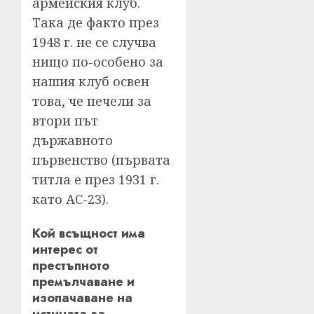
армейския клуб.
Така де факто през
1948 г. не се случва
нищо по-особено за
нашия клуб освен
това, че печели за
втори път
държавното
първенство (първата
титла е през 1931 г.
като АС-23).
Кой всъщност има
интерес от
престъпното
премълчаване и
изопачаване на