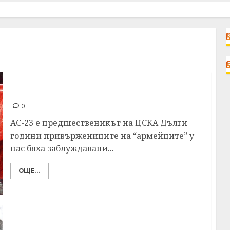
Предшественикът на ЦСКА
0
АС-23 е предшественикът на ЦСКА Дълги
години привържениците на “армейците” у
нас бяха заблуждавани...
ОЩЕ...
Успехи на Офицерски спортенъ клубъ